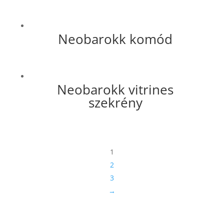
Neobarokk komód
Neobarokk vitrines
szekrény
1
2
3
→