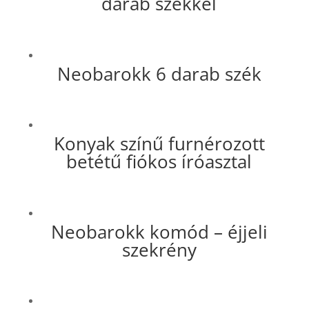
darab székkel
Neobarokk 6 darab szék
Konyak színű furnérozott
betétű fiókos íróasztal
Neobarokk komód – éjjeli
szekrény