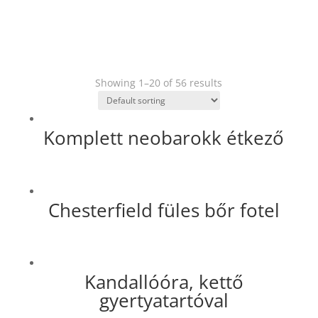
Showing 1–20 of 56 results
Komplett neobarokk étkező
Chesterfield füles bőr fotel
Kandallóóra, kettő
gyertyatartóval