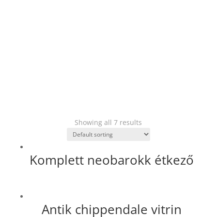
barokk
(1)
korának megfelelő
(7)
chippendale
(2)
neobarokk
(4)
neoreneszánsz
(1)
Showing all 7 results
Komplett neobarokk étkező
Antik chippendale vitrin