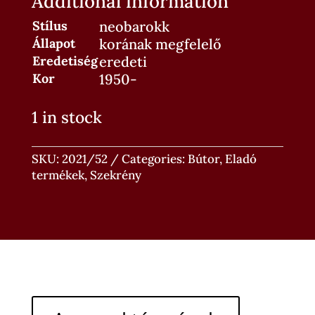
Additional information
Stílus
neobarokk
Állapot
korának megfelelő
Eredetiség
eredeti
Kor
1950-
1 in stock
SKU:
2021/52
Categories:
Bútor
,
Eladó
termékek
,
Szekrény