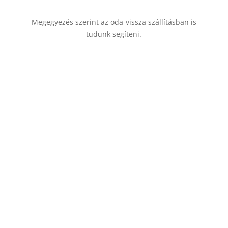
Megegyezés szerint az oda-vissza szállításban is
tudunk segíteni.
+36-70-605-7431