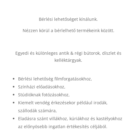
Bérlési lehetőséget kínálunk.
Nézzen körül a bérlelhető termékeink között.
Egyedi és különleges antik & régi bútorok, díszlet és
kelléktárgyak.
Bérlési lehetőség filmforgatásokhoz,
Színházi előadásokhoz,
Stúdióknak fotózásokhoz,
Kiemelt vendég érkezésekor például irodák,
szállodák számára,
Eladásra szánt villákhoz, kúriákhoz és kastélyokhoz
az előnyösebb ingatlan értékesítés céljából.