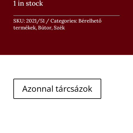
1 in stock
SKU:
2021/51
Categories:
Bérelhető
termékek
,
Bútor
,
Szék
Azonnal tárcsázok