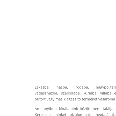
Lakásba, házba, irodába, nagypolgár
vadászházba, szállodába, kúriába, villába 
bútort vagy más kiegészítő terméket vásárolna
Amennyiben kínálataink között nem találja,
Keressen minket bizalommal, megtalálju