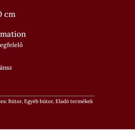
0 cm
rmation
egfelelő
ánsz
ies:
Bútor
,
Egyéb bútor
,
Eladó termékek