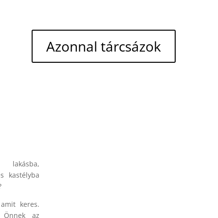
Azonnal tárcsázok
i lakásba,
és kastélyba
?
 amit keres.
k Önnek az