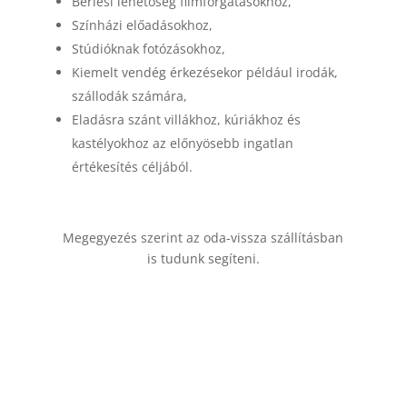
Bérlési lehetőség filmforgatásokhoz,
Színházi előadásokhoz,
Stúdióknak fotózásokhoz,
Kiemelt vendég érkezésekor például irodák,
szállodák számára,
Eladásra szánt villákhoz, kúriákhoz és
kastélyokhoz az előnyösebb ingatlan
értékesítés céljából.
Megegyezés szerint az oda-vissza szállításban
is tudunk segíteni.